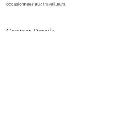
occasionnées aux travailleurs.
Contact Details
405 Rue Principale, Saint-Sauveur, QC J0R
1R0, Canada
+14504212012
cliniquelesbeautes@gmail.com
Saint-Sauveur Beauty Clinic