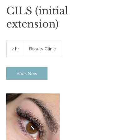
CILS (initial
extension)
2 hr
2
Beauty Clinic
h
r
Book Now