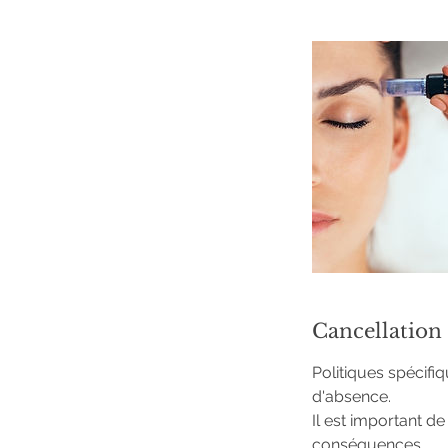
n
Cancellation
Politiques spécifi
d'absence.
Il est important d
conséquences.