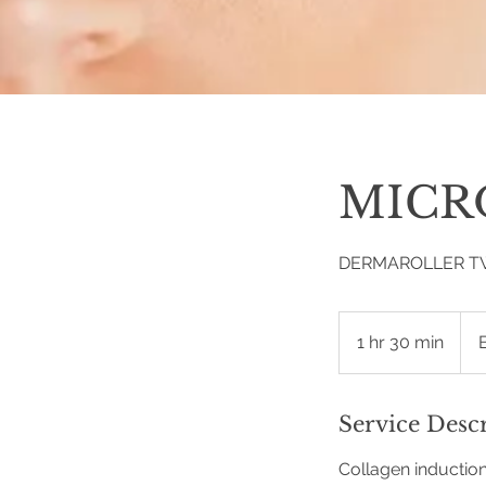
MICR
DERMAROLLER T
1 hr 30 min
1
h
3
0
Service Desc
m
Collagen induction
i