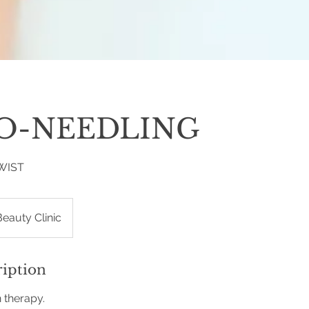
O-NEEDLING
WIST
Beauty Clinic
ription
 therapy.