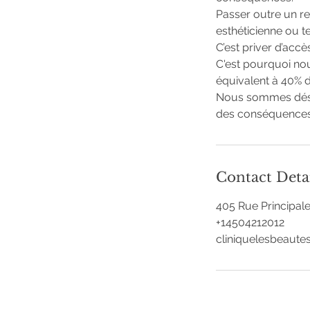
Passer outre un re
esthéticienne ou t
C’est priver d’acc
C'est pourquoi no
équivalent à 40% 
Nous sommes désol
des conséquences 
Contact Deta
405 Rue Principal
+14504212012
cliniquelesbeaut