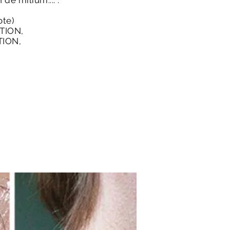
 de milium.... .
ote
)
TION,
ION,