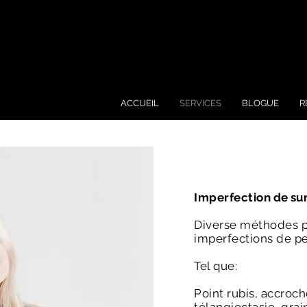
ACCUEIL
SERVICES
BLOGUE
R
Imperfection
de su
Diverse méthodes po
imperfections de p
Tel que:
P
oint
rubis, accroch