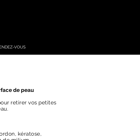
ENDEZ-VOUS
rface de peau
ur retirer vos petites
eau.
ordon, kératose,