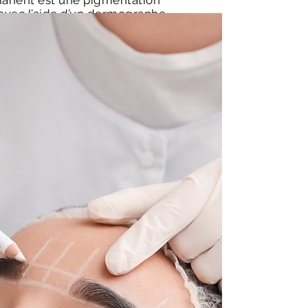
anent est une pigmentation
 avec l’aide d’un dermographe
gment dans les couches
me et qui permet de recréer
el & délicat.
ela dure-t-il?
 telle procédure durent entre
 s’estomper
entretenir votre pigmentation
ches afin de conserver le
mps. Il ne faut pas oublier
semi-permanent est un ART
exacte. Les résultats peuvent
de l’âge, de la capacité de
aire, du niveau de pigment
s habitudes de vie.
00$ est demandée pour une
nce.
s ou lèvres est d'une durée