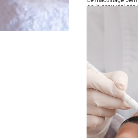
Le maquillage perm
de la peau réalisée
qui introduit du pi
supérieures du der
un maquillage natur
Combien de temps c
Les résultats d’une
3 et 5 ans avant de
considérablement.
Nous conseillons d’
avec l’aide de retou
résultat plus longte
que le maquillage 
et non une science 
varier en fonctions 
régénération cellul
utilisé ainsi que de
Une
accompte de 1
réservation de séa
Une séances sourcil