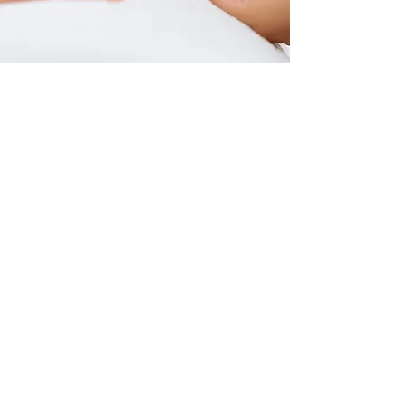
Réserver
Clinique Les Beautés Esthétique Saint-
Sauveur
405 Rue Principale (2e étage), Saint-
Sauveur J0R 1R0