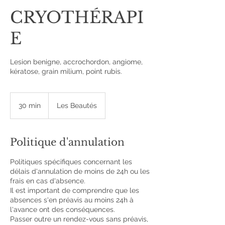
CRYOTHÉRAPI
E
Lesion benigne, accrochordon, angiome,
kératose, grain milium, point rubis.
30 min
3
Les Beautés
0
m
i
Politique d'annulation
n
Politiques spécifiques concernant les
délais d'annulation de moins de 24h ou les
frais en cas d'absence.
Il est important de comprendre que les
absences s'en préavis au moins 24h à
l'avance ont des conséquences.
Passer outre un rendez-vous sans préavis,