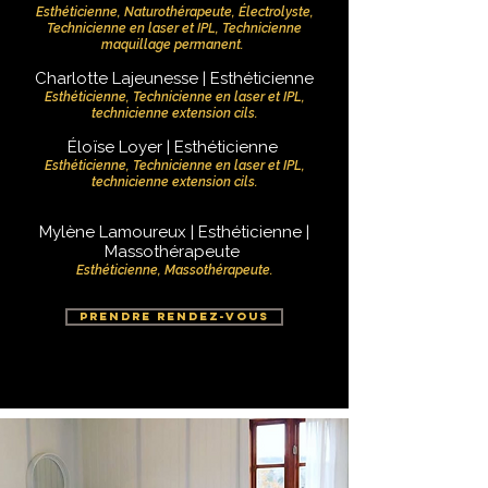
Esthéticienne, Naturothérapeute, Électrolyste,
Technicienne en laser et IPL, Technicienne
maquillage permanent.
Charlotte Lajeunesse | Esthéticienne
Esthéticienne, Technicienne en laser et IPL,
technicienne extension cils.
Éloïse Loyer | Esthéticienne
Esthéticienne, Technicienne en laser et IPL,
technicienne extension cils.
Mylène Lamoureux | Esthéticienne |
Massothérapeute
Esthéticienne, Massothérapeute.
PRENDRE RENDEZ-VOUS