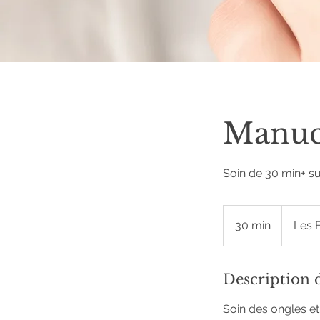
Manuc
Soin de 30 min+ s
30 min
3
Les 
0
m
i
Description 
n
Soin des ongles et