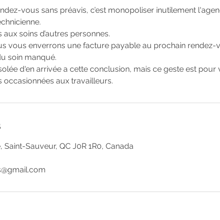
ndez-vous sans préavis, c’est monopoliser inutilement l'age
echnicienne.
ès aux soins d’autres personnes.
us vous enverrons une facture payable au prochain rendez-v
du soin manqué.
ée d'en arrivée a cette conclusion, mais ce geste est pour v
occasionnées aux travailleurs.
s
e, Saint-Sauveur, QC J0R 1R0, Canada
es@gmail.com