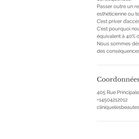
Passer outre un re
esthéticienne ou t
C’est priver d’acc
C'est pourquoi no
équivalent à 40% 
Nous sommes désol
des conséquences 
Coordonnée
405 Rue Principal
+14504212012
cliniquelesbeaut