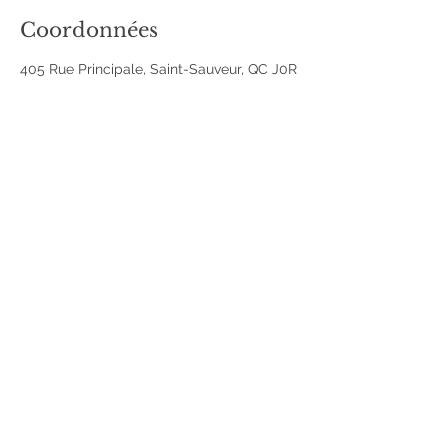
Coordonnées
405 Rue Principale, Saint-Sauveur, QC J0R
1R0, Canada
+14504212012
cliniquelesbeautes@gmail.com
Clinique Les Beautés Esthétique Saint-
Sauveur
405 Rue Principale (2e étage), Saint-
Sauveur J0R 1R0