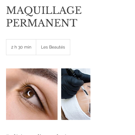
MAQUILLAGE
PERMANENT
2 h 30 min
2
Les Beautés
h
3
0
m
i
n