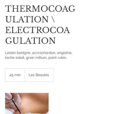
THERMOCOAG
ULATION \
ELECTROCOA
GULATION
Lesion benigne, accrochordon, angiome,
tache soleil, grain milium, point rubis.
45 min
4
Les Beautés
5
m
i
n