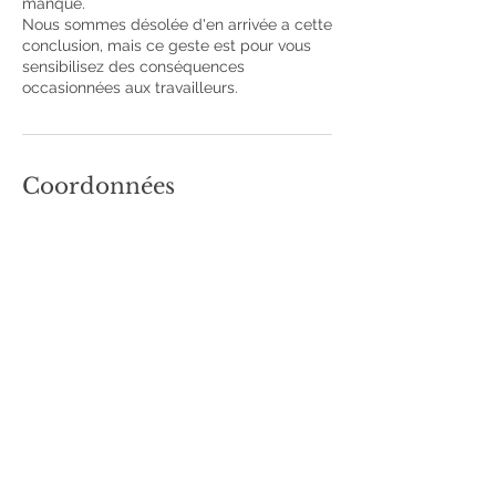
manqué.
Nous sommes désolée d'en arrivée a cette
conclusion, mais ce geste est pour vous
sensibilisez des conséquences
occasionnées aux travailleurs.
Coordonnées
405 Rue Principale, Saint-Sauveur, QC J0R
1R0, Canada
+14504212012
cliniquelesbeautes@gmail.com